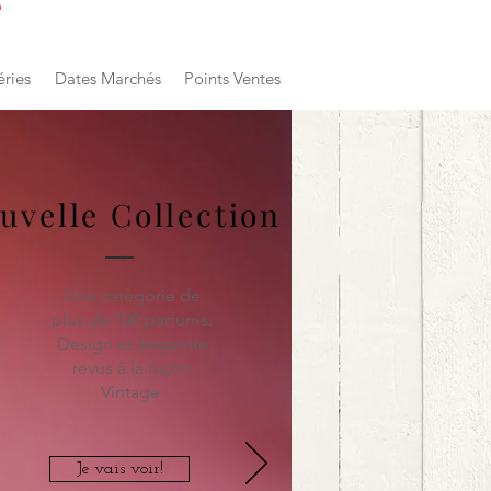
e
éries
Dates Marchés
Points Ventes
uvelle Collection
Une catégorie de
plus de 100 parfums.
Design et étiquette
revus à la façon
Vintage.
Je vais voir!