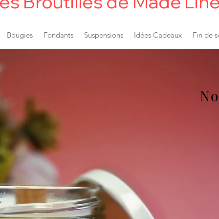
es Broutilles de Made'Lin
Bougies
Fondants
Suspensions
Idées Cadeaux
Fin de s
No