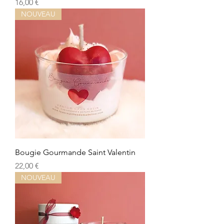
Preis
16,00 €
NOUVEAU
Bougie Gourmande Saint Valentin
Preis
22,00 €
NOUVEAU