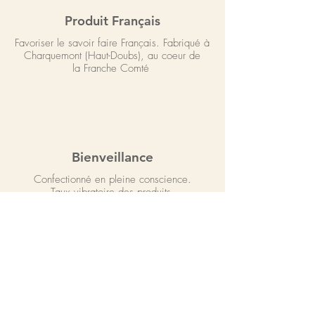
Produit Français
Favoriser le savoir faire Français. Fabriqué à
Charquemont (Haut-Doubs),
au coeur de
la Franche Comté
Bienveillance
Confectionné en pleine conscience.
Taux vibratoire des produits.
Un choix de produits élaborés avec soins et
amour.
Paiement sécurisé