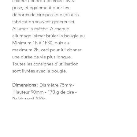
chaleur l'endroit où vous l'avez
posé, et également pour les
débords de cire possible (dû à sa
fabrication souvent généreuse).
Allumer la mèche. A chaque
allumage laisser brûler la bougie au
Minimum 1h à 1h30, puis au
maximum 2h, ceci pour lui donner
une durée de vie plus longue.
Toutes les consignes d'utilisation
sont livrées avec la bougie.
Dimensions
: Diamètre 75mm-
Hauteur 90mm - 170 g de cire -
Poids total 310g
Durée de combustion :
20 à 30h
Durée de diffusion :
30 à 40h, plus le
temps de parfumer les alentours