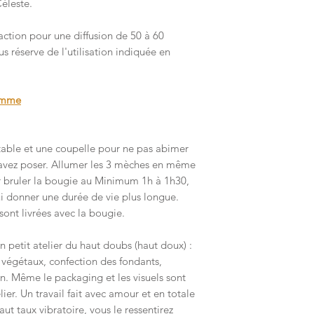
éleste.
commande pour vous c
Ne jamais laisser une
de celle ci.
ction pour une diffusion de 50 à 60
Ne placer une bougie
s réserve de l'utilisation indiquée en
ni près de rideaux, n
bois.
gamme
Tenir hors de portée 
Ne pas brûler les der
stable et une coupelle pour ne pas abimer
éviter que la mèche, 
l'avez poser. Allumer les 3 mèches en même
couche et brûle contr
r bruler la bougie au Minimum 1h à 1h30,
Éviter le rejet dans 
i donner une durée de vie plus longue.
 sont livrées avec la bougie.
petit atelier du haut doubs (haut doux) :
s végétaux, confection des fondants,
n. Même le packaging et les visuels sont
er. Un travail fait avec amour et en totale
ut taux vibratoire, vous le ressentirez