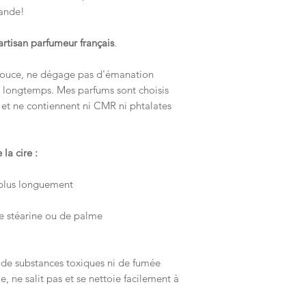
ande!
artisan parfumeur français
.
 douce, ne dégage pas d'émanation
t longtemps. Mes parfums sont choisis
 et ne contiennent ni CMR ni phtalates
la cire :
 plus longuement
de stéarine ou de palme
de substances toxiques ni de fumée
e, ne salit pas et se nettoie facilement à