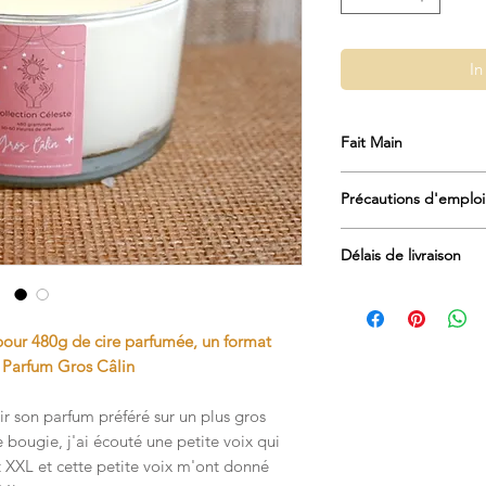
In
Fait Main
Fabrication en consci
Précautions d'emploi e
Comment utiliser cet
Délais de livraison
Placer la bougie sur 
pour ne pas abimer pa
Expédition sous 2 à 5
l'avez poser. Allume
règlement).
chaque allumage lais
pour 480g de cire parfumée, un format
à 1h30, puis au maxi
En période de Noël, 
 Parfum Gros Câlin
durée de vie plus lo
scolaire, veuillez vo
d'utilisation sont liv
site. Il indiquera le
r son parfum préféré sur un plus gros
 bougie, j'ai écouté une petite voix qui
Veiller toujours à ce 
Un mail de confirmati
t XXL et cette petite voix m'ont donné
et ne dépasse pas d’
créatrice quand elle 