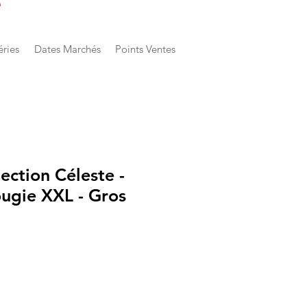
e
éries
Dates Marchés
Points Ventes
ection Céleste -
ugie XXL - Gros