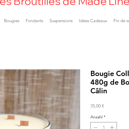
es Broutilles de Made'Lin
Bougies
Fondants
Suspensions
Idées Cadeaux
Fin de s
Bougie Coll
480g de Bo
Câlin
Preis
35,00 €
Anzahl
*