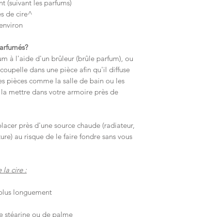
 (suivant les parfums)
s de cire^
environ
parfumés?
fum à l'aide d'un brûleur (brûle parfum), ou
oupelle dans une pièce afin qu'il diffuse
tes pièces comme la salle de bain ou les
 la mettre dans votre armoire près de
lacer près d'une source chaude (radiateur,
ure) au risque de le faire fondre sans vous
la cire :
 plus longuement
de stéarine ou de palme