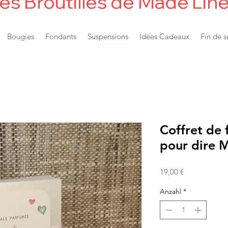
es Broutilles de Made'Lin
Bougies
Fondants
Suspensions
Idées Cadeaux
Fin de s
Coffret de
pour dire M
Preis
19,00 €
Anzahl
*