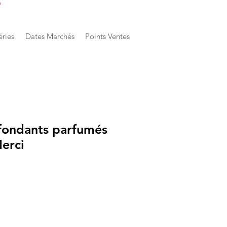
e
éries
Dates Marchés
Points Ventes
 fondants parfumés
erci