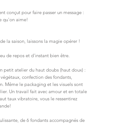
d'odeur, soit le cha
ent conçut pour faire passer un message :
Changement de fond
ne qu'on aime!
Quand votre cire est 
quelques minutes le 
couche de cire soit f
e la saison, laissons la magie opérer !
délicatement avec un
fondant qui glissera 
peu de repos et d'instant bien être.
de cire. Gardez le fo
consommé tous le par
 petit atelier du haut doubs (haut doux) :
contraire), puis rem
s végétaux, confection des fondants,
n. Même le packaging et les visuels sont
er. Un travail fait avec amour et en totale
ut taux vibratoire, vous le ressentirez
ande!
oulissante, de 6 fondants accompagnés de