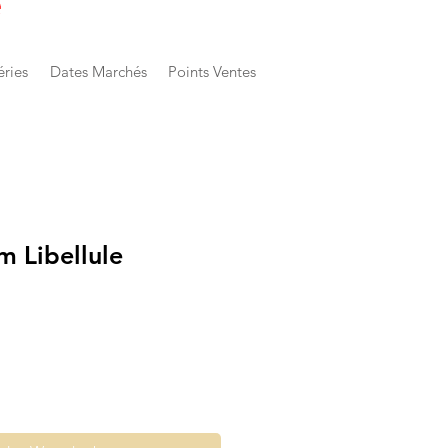
e
éries
Dates Marchés
Points Ventes
m Libellule