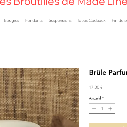
es Broutilles de Made'Lin
Bougies
Fondants
Suspensions
Idées Cadeaux
Fin de s
Brûle Parfu
Preis
17,00 €
Anzahl
*