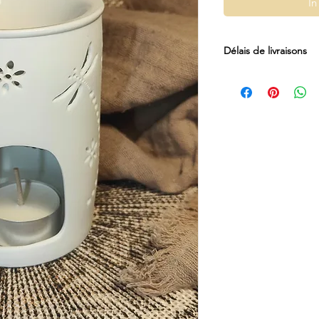
In
Délais de livraisons
Expédition sous 2 à 5
règlement).
En période de Noël, 
scolaire, veuillez vo
site. Il indiquera le
Un mail de confirmati
créatrice quand elle 
commande pour vous c
de celle ci.