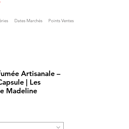
e
éries
Dates Marchés
Points Ventes
fumée Artisanale –
Capsule | Les
de Madeline