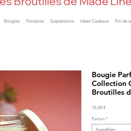
es Broutilles de Made'Lin
Bougies
Fondants
Suspensions
Idées Cadeaux
Fin de s
Bougie Par
Collection 
Broutilles 
Preis
16,00 €
Parfum
*
Auswählen