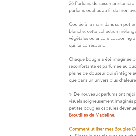
26 Parfums de saison printanière 
parfums oubliés au fil de mon ave
Coulée à la main dans son pot en
blanche, cette collection mélange
végétales ou encore cocooning af
qui lui correspond.
Chaque bougie a été imaginée po
réconfortante et parfumée au quot
pleine de douceur qui s’intègre a
que dans un univers plus chaleur
✨ De nouveaux parfums ont rejoin
visuels soigneusement imaginés 
petites bougies capsules devenue
Broutilles de Madeline
.
Comment utiliser mes Bougies C
Placer la bougie sur une surface