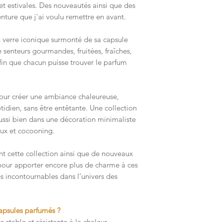
Un mail de confirmati
et estivales. Des nouveautés ainsi que des
créatrice quand elle 
nture que j'ai voulu remettre en avant.
Ne placer une bougie
commande pour vous c
ni près de rideaux, n
de celle ci.
 verre iconique surmonté de sa capsule
bois.
 senteurs gourmandes, fruitées, fraîches,
in que chacun puisse trouver le parfum
Tenir hors de portée 
Ne pas brûler les der
éviter que la mèche, 
ur créer une ambiance chaleureuse,
couche et brûle contr
idien, sans être entêtante. Une collection
ussi bien dans une décoration minimaliste
Éviter le rejet dans 
eux et cocooning.
t cette collection ainsi que de nouveaux
pour apporter encore plus de charme à ces
s incontournables dans l’univers des
apsules parfumés ?
 stable et résistante à la chaleur.