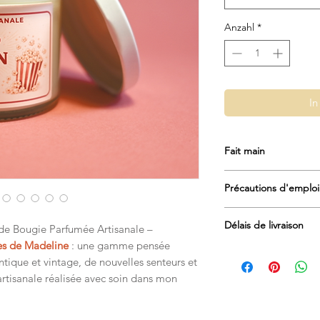
Anzahl
*
In
Fait main
Fabrication en consci
Précautions d'emploi e
Veiller toujours à ce 
Délais de livraison
 de Bougie Parfumée Artisanale –
et ne dépasse pas d’
les de Madeline
: une gamme pensée
Expédition sous 2 à 5
Lors de la première ut
tique et vintage, de nouvelles senteurs et
règlement).
jusqu’à ce que toute s
artisanale réalisée avec soin dans mon
En période de Noël, 
évitera qu’elle ne se
scolaire, veuillez vo
site. Il indiquera le
Ne jamais laisser une