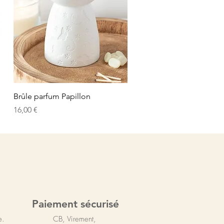
Schnellansicht
Brûle parfum Papillon
Preis
16,00 €
Paiement sécurisé
e.
CB, Virement,