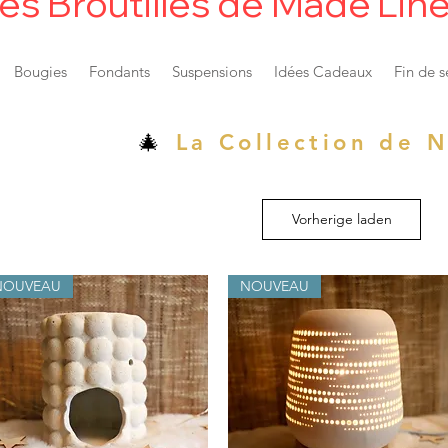
es Broutilles de Made'Lin
Bougies
Fondants
Suspensions
Idées Cadeaux
Fin de s
🎄
La Collection de 
Vorherige laden
NOUVEAU
NOUVEAU