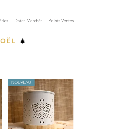
e
éries
Dates Marchés
Points Ventes
NOËL
🎄
NOUVEAU