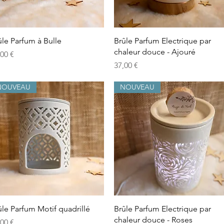
Schnellansicht
Schnellansicht
ûle Parfum à Bulle
Brûle Parfum Electrique par
chaleur douce - Ajouré
is
,00 €
Preis
37,00 €
NOUVEAU
NOUVEAU
Schnellansicht
Schnellansicht
ûle Parfum Motif quadrillé
Brûle Parfum Electrique par
chaleur douce - Roses
is
,00 €