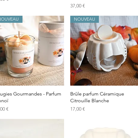
Preis
37,00 €
NOUVEAU
NOUVEAU
Schnellansicht
Schnellansicht
ugies Gourmandes - Parfum
Brûle parfum Céramique
noï
Citrouille Blanche
is
Preis
,00 €
17,00 €