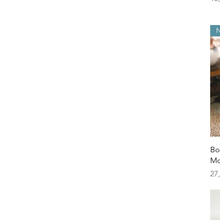
Bo
Mo
Pre
27