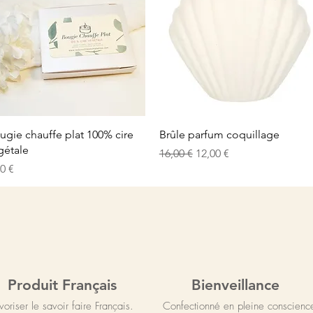
Schnellansicht
Schnellansicht
ugie chauffe plat 100% cire
Brûle parfum coquillage
gétale
Standardpreis
Sale-Preis
16,00 €
12,00 €
is
00 €
Produit Français
Bienveillance
voriser le savoir faire Français.
Confectionné en pleine conscienc